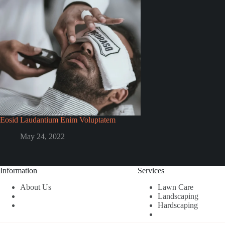
Eosid Laudantium Enim Voluptatem
May 24, 2022
Information
Services
About Us
Lawn Care
Landscaping
Hardscaping