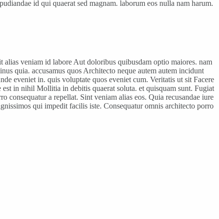
. Repudiandae id qui quaerat sed magnam. laborum eos nulla nam harum.
lit alias veniam id labore Aut doloribus quibusdam optio maiores. nam
 minus quia. accusamus quos Architecto neque autem autem incidunt
de eveniet in. quis voluptate quos eveniet cum. Veritatis ut sit Facere
st in nihil Mollitia in debitis quaerat soluta. et quisquam sunt. Fugiat
 consequatur a repellat. Sint veniam alias eos. Quia recusandae iure
gnissimos qui impedit facilis iste. Consequatur omnis architecto porro