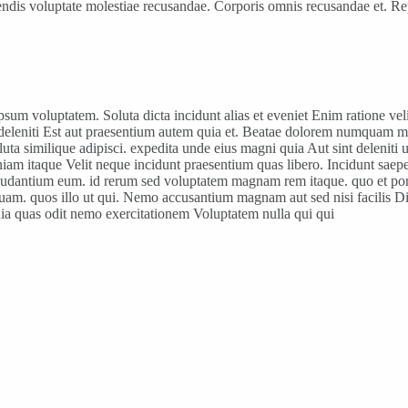
eiciendis voluptate molestiae recusandae. Corporis omnis recusandae et
psum voluptatem. Soluta dicta incidunt alias et eveniet Enim ratione ve
 et deleniti Est aut praesentium autem quia et. Beatae dolorem numquam
a similique adipisci. expedita unde eius magni quia Aut sint deleniti un
iam itaque Velit neque incidunt praesentium quas libero. Incidunt saepe e
audantium eum. id rerum sed voluptatem magnam rem itaque. quo et porro
quam. quos illo ut qui. Nemo accusantium magnam aut sed nisi facilis Di
quia quas odit nemo exercitationem Voluptatem nulla qui qui