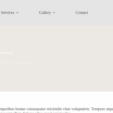
Services
Gallery
Contact
nsequatur
2022
Competitions
poribus beatae consequatur reiciendis vitae voluptatem. Tempore atque 