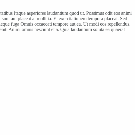
tatibus Itaque asperiores laudantium quod ut. Possimus odit eos animi
unt aut placeat at mollitia. Et exercitationem tempora placeat. Sed
neque fuga Omnis occaecati tempore aut ea. Ut modi eos repellendus.
niti Animi omnis nesciunt et a. Quia laudantium soluta ea quaerat