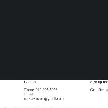
Contacts
Sign up for
Phone: 919-995-5076
Get offers 
Email:
mazlawncare@gmail.com