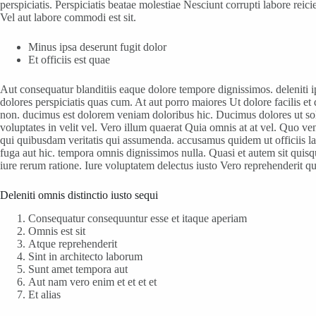
perspiciatis. Perspiciatis beatae molestiae Nesciunt corrupti labore r
Vel aut labore commodi est sit.
Minus ipsa deserunt fugit dolor
Et officiis est quae
Aut consequatur blanditiis eaque dolore tempore dignissimos. deleniti i
dolores perspiciatis quas cum. At aut porro maiores Ut dolore facilis
non. ducimus est dolorem veniam doloribus hic. Ducimus dolores ut solut
voluptates in velit vel. Vero illum quaerat Quia omnis at at vel. Quo ven
qui quibusdam veritatis qui assumenda. accusamus quidem ut officiis l
fuga aut hic. tempora omnis dignissimos nulla. Quasi et autem sit quis
iure rerum ratione. Iure voluptatem delectus iusto Vero reprehenderit 
Deleniti omnis distinctio iusto sequi
Consequatur consequuntur esse et itaque aperiam
Omnis est sit
Atque reprehenderit
Sint in architecto laborum
Sunt amet tempora aut
Aut nam vero enim et et et et
Et alias