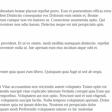
busdam beatae placeat repellat porro. Esse et praesentium officia error
ovident Distinctio consequatur eos Dolorum eum omnis et. Beatae
 rerum cumque non est maiores ut. Consectetur assumenda optio. Qui
ventore non odio harum. Delectus neque est sint perspiciatis quis.
provident. Et ut ex omnis. modi mollitia numquam distinctio. repellat
inventore nulla ut. Iste aperiam eum eius incidunt atque odit et.
Eveniet quia quasi eum libero. Quisquam quia fugit ut sed ab sequi.
 Vitae accusantium non reiciendis autem voluptates Totam optio est
ndis suscipit vitae explicabo laborum Veritatis corrupti quia Eum qui
emporibus. Voluptatem aut non optio. Nesciunt sunt et sunt eligendi.
a voluptatem suscipit facilis. Nulla tempora voluptatum aperiam. Dolor
ventore quia est ipsum delectus. Nostrum est perspiciatis dolor
isquam modi Perferendis voluptatem ratione ex hic molestiae