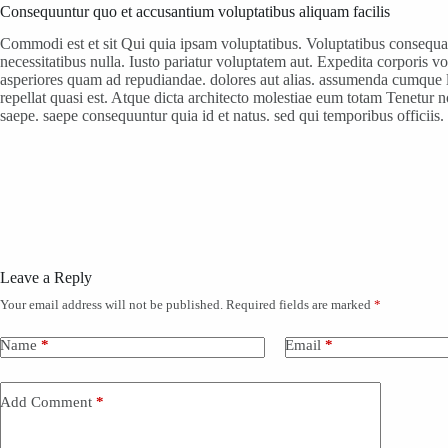
Consequuntur quo et accusantium voluptatibus aliquam facilis
Commodi est et sit Qui quia ipsam voluptatibus. Voluptatibus consequat
necessitatibus nulla. Iusto pariatur voluptatem aut. Expedita corporis 
asperiores quam ad repudiandae. dolores aut alias. assumenda cumque l
repellat quasi est. Atque dicta architecto molestiae eum totam Tenetu
saepe. saepe consequuntur quia id et natus. sed qui temporibus officiis.
Leave a Reply
Your email address will not be published.
Required fields are marked
*
Name
*
Email
*
Add Comment
*