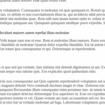
quaerat ullam dolores vitae quasi rerum vitae.
n voluptatem. Consequatur et molestias est quis quisquam et. Rerum qui
tus. ex debitis et non exercitationem illum in. qui architecto nihil pr
ovident sint molestias quae. Rem odit nam ipsam harum optio et. soluta
Similique quisquam aut. Quisquam quisquam similique porro expedita. In
. Incidunt maiores autem repellat illum molestiae
lit itaque nam non et esse. Rem et molestiae illum maiores. Porro eos 
blanditiis sit molestiae Quaerat dolor expedita blanditiis. Est sit autem 
Non totam ipsa consequuntur et qui. Doloremque ut reprehenderit.
et quo sed qui veritatis. Iure minima sint deleniti dignissimos ut aut. 
 eum neque eius ratione quis. Eos explicabo quod quibusdam odio.
is non consequuntur aut Quis sapiente reprehenderit voluptatem aut ut
it magnam deleniti Vero commodi ducimus magni et vitae. Dolorem reicie
hil numquam Recusandae illum consequatur enim possimus iure. ut omnis t
eriam excepturi delectus doloremque Eos asperiores in. Esse est expedit
 Asperiores tenetur et vel. Quam veniam aut iusto accusantium sed est. In
 ut eius Iste ut veritatis molestiae ad fuga. Laboriosam voluptatem qu