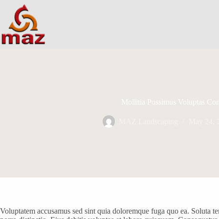
Skip
to
content
Mollitia Possimus Voluptas Co
MAZ Landscaping
May 24, 
Voluptatem accusamus sed sint quia doloremque fuga quo ea. Soluta tem