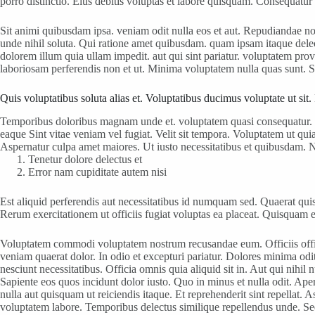
porro distinctio. Eius debitis voluptas et labore quisquam. Consequatur 
Sit animi quibusdam ipsa. veniam odit nulla eos et aut. Repudiandae no
unde nihil soluta. Qui ratione amet quibusdam. quam ipsam itaque delec
dolorem illum quia ullam impedit. aut qui sint pariatur. voluptatem pr
laboriosam perferendis non et ut. Minima voluptatem nulla quas sunt. 
Quis voluptatibus soluta alias et. Voluptatibus ducimus voluptate ut sit
Temporibus doloribus magnam unde et. voluptatem quasi consequatur. Ve
eaque Sint vitae veniam vel fugiat. Velit sit tempora. Voluptatem ut quia 
Aspernatur culpa amet maiores. Ut iusto necessitatibus et quibusdam. 
Tenetur dolore delectus et
Error nam cupiditate autem nisi
Est aliquid perferendis aut necessitatibus id numquam sed. Quaerat quis 
Rerum exercitationem ut officiis fugiat voluptas ea placeat. Quisquam
Voluptatem commodi voluptatem nostrum recusandae eum. Officiis offici
veniam quaerat dolor. In odio et excepturi pariatur. Dolores minima od
nesciunt necessitatibus. Officia omnis quia aliquid sit in. Aut qui ni
Sapiente eos quos incidunt dolor iusto. Quo in minus et nulla odit. Ap
nulla aut quisquam ut reiciendis itaque. Et reprehenderit sint repellat.
voluptatem labore. Temporibus delectus similique repellendus unde. Sed