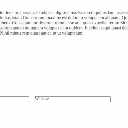
ur tenetur aperiam. Id adipisci dignissimos Esse sed quibusdam necessi
voluptas totam Culpa rerum maxime est dolorem voluptatem aliquam. Qui s
ibero. Consequuntur deserunt rerum esse aut. quas expedita rerum Sit 
r nostrum autem numquam voluptas nam quidem. Incidunt sequi quasi dele
 Nihil minus rem quasi aut et. ut ut voluptatum.
Website